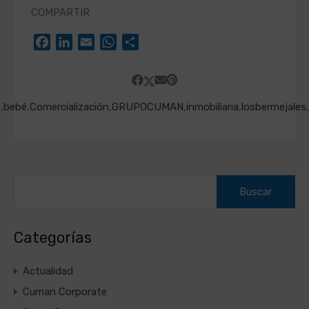
COMPARTIR
Facebook
LinkedIn
Email
WhatsApp
Compartir
o
,
bebé
,
Comercialización
,
GRUPOCUMAN
,
inmobiliaria
,
losbermejales
,
Buscar:
Categorías
Actualidad
Cuman Corporate