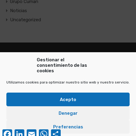
Grupo Cuman
Noticias
Uncategorized
Gestionar el
consentimiento de las
cookies
Consultoría de Inversión e Inmobiliaria
Utilizamos cookies para optimizar nuestro sitio web y nuestro servicio.
Acepto
© 2021 Todos los derechos reservados |
Aviso legal
|
Política de cookies
|
Política de privacidad
Denegar
Diseñado por
La Curry House
Preferencias
Facebook
LinkedIn
Email
WhatsApp
Compartir