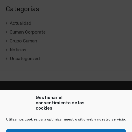
Categorías
Actualidad
Cuman Corporate
Grupo Cuman
Noticias
Uncategorized
Gestionar el
consentimiento de las
cookies
Consultoría de Inversión e Inmobiliaria
Utilizamos cookies para optimizar nuestro sitio web y nuestro servicio.