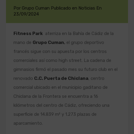
Por
Grupo Cuman
Publicado en
Noticias
En
23/09/2024
Fitness Park
aterriza en la Bahía de Cádiz de la
mano de
Grupo Cuman
,
el grupo deportivo
francés sigue con su apuesta por los centros
comerciales así como high street. La cadena de
gimnasios firmó el pasado mes su futuro club en el
renovado
C.C. Puerta de Chiclana
, centro
comercial ubicado en el municipio gaditano de
Chiclana de la Frontera se encuentra a 16
kilómetros del centro de Cádiz, ofreciendo una
superficie de 14.839 m² y 1.273 plazas de
aparcamiento.