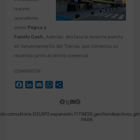
nuevos
operadores
como
Pepco y
Family Cash.
Además, destaca la reciente puesta
en funcionamiento del Tranvía, que comienza su
recorrido junto al centro comercial.
COMPARTIR
Facebook
LinkedIn
Email
WhatsApp
Compartir
ión
,
consultoria
,
EQUIPO
,
expansión
,
FITNESS
,
gestiondeactivos
,
gi
PARK