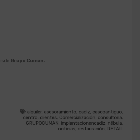
desde
Grupo Cuman.
alquiler
,
asesoramiento
,
cadiz
,
cascoantiguo
,
centro
,
clientes
,
Comercialización
,
consultoria
,
GRUPOCUMAN
,
implantacionencadiz
,
nëbula
,
noticias
,
restauración
,
RETAIL