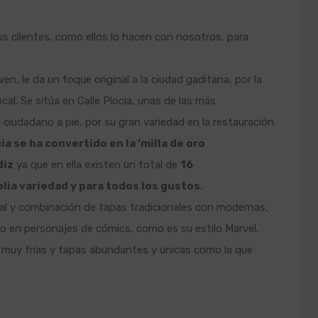
s clientes, como ellos lo hacen con nosotros, para
en, le da un toque original a la ciudad gaditana, por la
cal. Se sitúa en Calle Plocia, unas de las más
 ciudadano a pie, por su gran variedad en la restauración.
cia se ha convertido en la ‘milla de oro
diz
ya que en ella existen un total de
16
ia variedad y para todos los gustos
.
al y combinación de tapas tradicionales con modernas,
o en personajes de cómics, como es su estilo Marvel.
 muy frías y tapas abundantes y únicas como la que