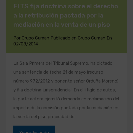
El TS fija doctrina sobre el derecho
a la retribución pactada por la
mediación en la venta de un piso
Por
Grupo Cuman
Publicado en
Grupo Cuman
En
02/08/2014
La Sala Primera del Tribunal Supremo, ha dictado
una sentencia de fecha 21 de mayo (recurso
número 972/2012 y ponente señor Orduña Moreno),
y fija doctrina jurisprudencial. En el litigio de autos,
la parte actora ejercitó demanda en reclamación del
importe de la comisión pactada por la mediación en
la venta del piso propiedad de…
Seguir leyendo