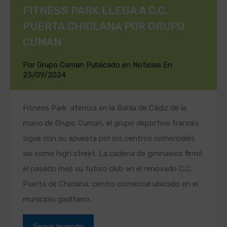
FITNESS PARK LLEGA A C.C.
PUERTA CHICLANA POR GRUPO
CUMAN
Por
Grupo Cuman
Publicado en
Noticias
En
23/09/2024
Fitness Park aterriza en la Bahía de Cádiz de la
mano de Grupo Cuman, el grupo deportivo francés
sigue con su apuesta por los centros comerciales
así como high street. La cadena de gimnasios firmó
el pasado mes su futuro club en el renovado C.C.
Puerta de Chiclana, centro comercial ubicado en el
municipio gaditano…
Seguir leyendo