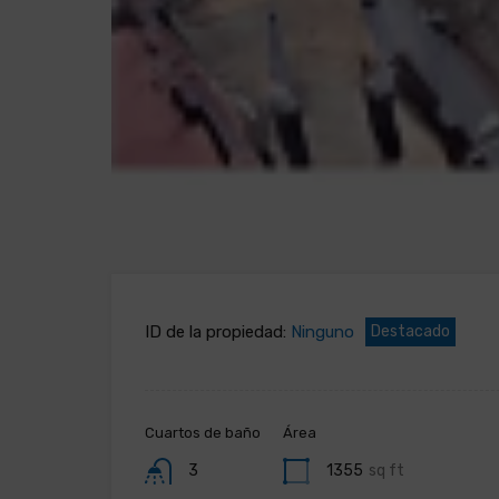
ID de la propiedad:
Ninguno
Destacado
Cuartos de baño
Área
3
1355
sq ft