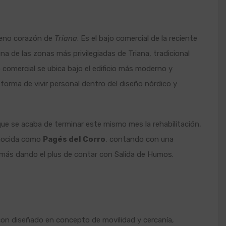
leno corazón de
Triana
. Es el bajo comercial de la reciente
 una de las zonas más privilegiadas de Triana, tradicional
o comercial se ubica bajo el edificio más moderno y
 forma de vivir personal dentro del diseño nórdico y
que se acaba de terminar este mismo mes la rehabilitación,
conocida como
Pagés del Corro
, contando con una
emás dando el plus de contar con Salida de Humos.
 con diseñado en concepto de movilidad y cercanía,