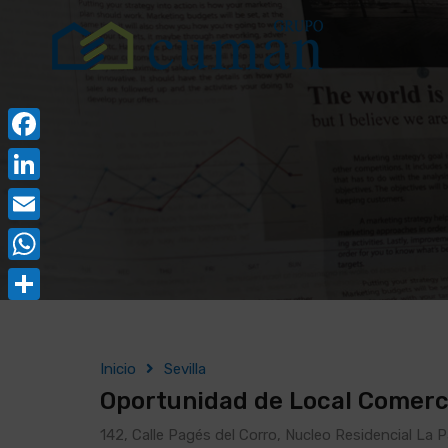
Facebook
LinkedIn
Email
WhatsApp
Compartir
Inicio
Sevilla
Oportunidad de Local Comerci
142, Calle Pagés del Corro, Nucleo Residencial La Pa