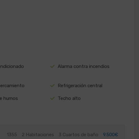
ondicionado
Alarma contra incendios
cercamiento
Refrigeración central
de humos
Techo alto
2
1355
2 Habitaciones
3 Cuartos de baño
9.500€