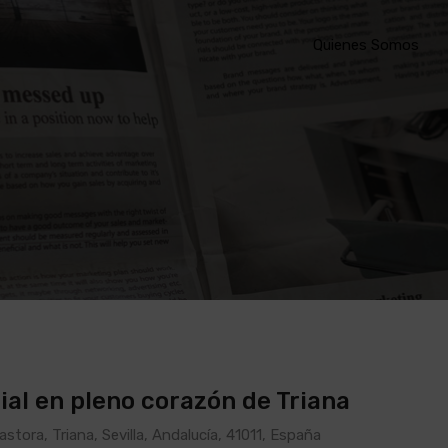
Quienes Somos
al en pleno corazón de Triana
stora, Triana, Sevilla, Andalucía, 41011, España