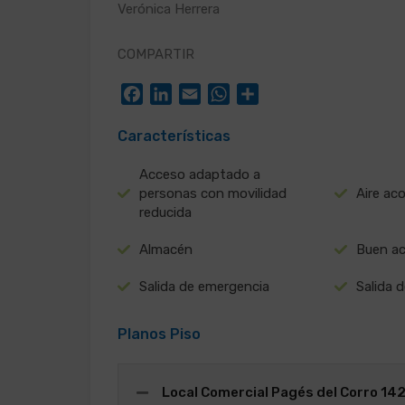
Verónica Herrera
COMPARTIR
Facebook
LinkedIn
Email
WhatsApp
Compartir
Características
Acceso adaptado a
personas con movilidad
Aire ac
reducida
Almacén
Buen a
Salida de emergencia
Salida 
Planos Piso
Local Comercial Pagés del Corro 14